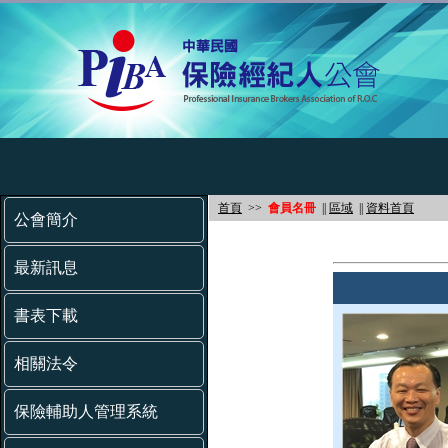
首頁
>>
會員名冊
||
區域
||
資料首頁
公會簡介
最新訊息
書表下載
相關法令
保險輔助人管理系統