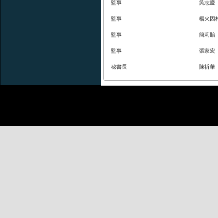
監事
吳志慶
監事
楊火因
監事
簡莉貽
監事
張家宏
秘書長
陳祈華