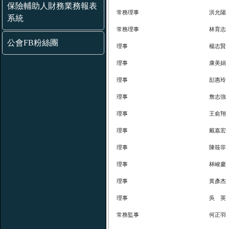
保險輔助人財務業務報表
常務理事
洪允陽
系統
常務理事
林育志
公會FB粉絲團
理事
楊志賢
理事
康美娟
理事
彭惠玲
理事
詹志強
理事
王俞翔
理事
戴嘉宏
理事
陳筱菲
理事
林峻慶
理事
黃彥杰
理事
吳 英
常務監事
何正羽