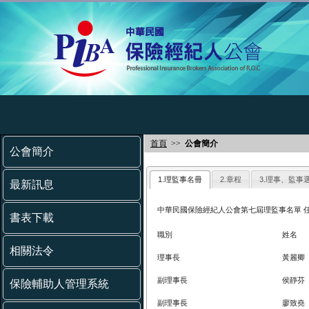
首頁
>>
公會簡介
公會簡介
1.理監事名冊
2.章程
3.理事、監事
最新訊息
中華民國保險經紀人公會第七屆理監事名單 任期
書表下載
職別
姓名
相關法令
理事長
黃麗卿
副理事長
侯靜芬
保險輔助人管理系統
副理事長
廖致堯