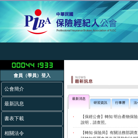
會員（學員）登入
公會簡介
最新消息
研習資訊
行事曆
法
最新訊息
書表下載
相關法令