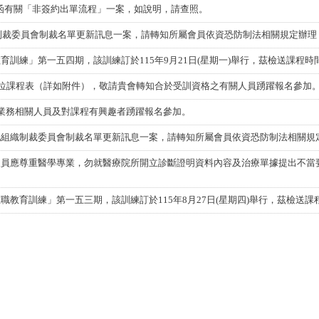
6號函有關「非簽約出單流程」一案，如說明，請查照。
議制裁委員會制裁名單更新訊息一案，請轉知所屬會員依資恐防制法相關規定辦理
訓練」第一五四期，該訓練訂於115年9月21日(星期一)舉行，茲檢送課程
數位課程表（詳如附件），敬請貴會轉知合於受訓資格之有關人員踴躍報名參加
單位業務相關人員及對課程有興趣者踴躍報名參加。
地組織制裁委員會制裁名單更新訊息一案，請轉知所屬會員依資恐防制法相關規
人員應尊重醫學專業，勿就醫療院所開立診斷證明資料內容及治療單據提出不當
教育訓練」第一五三期，該訓練訂於115年8月27日(星期四)舉行，茲檢送