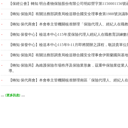
.
【保經公會】轉知 明台產物保險股份有限公司明綜營字第115000115
.
【轉知 保險局】有關法務部調查局檢送聯合國安全理事會第1988號決
.
【轉知 保代商會】本會奉主管機關核准辦理「保險代理人、經紀人在職教育
.
【轉知 保發中心】檢送本中心115年度保險代理人經紀人在職教育訓練
.
【轉知 保發中心】檢送本中心115年9-11月即將開辦之課程，敬請貴
.
【轉知 保險局】有關法務部調查局檢送聯合國安全理事會伊斯蘭國與基
.
【轉知 保險局】為維護保險市場秩序及保險業形象，茲重申保險業從業
導。
.
【轉知 保代商會】本會奉主管機關核准辦理南區「保險代理人、經紀人在職
...
...
[更多訊息]