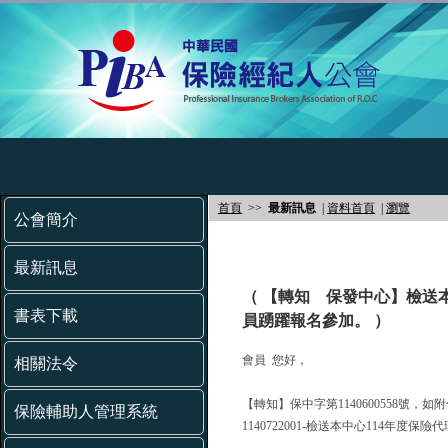
首頁
>>
最新訊息
|
資料首頁
|
瀏覽
公會簡介
最新訊息
（ 【轉知 保發中心】檢送
書表下載
員踴躍報名參加。 ）
會員 您好，
相關法令
【轉知】保中字第1140600558號，如
保險輔助人管理系統
1140722001-檢送本中心114