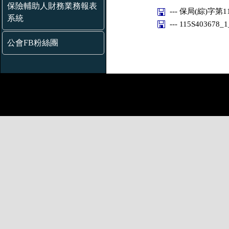
保險輔助人財務業務報表
--- 保局(綜)字第11
系統
--- 115S403678_
公會FB粉絲團