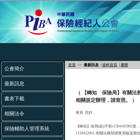
首頁
>>
最新訊息
|
資料首頁
|
瀏覽
公會簡介
最新訊息
（ 【轉知 保險局】有關法
書表下載
相關規定辦理，請查照。 ）
會員 您好，
相關法令
【轉知】保局(綜)字第11504185902
保險輔助人管理系統
1150422001-有關法務部調查局