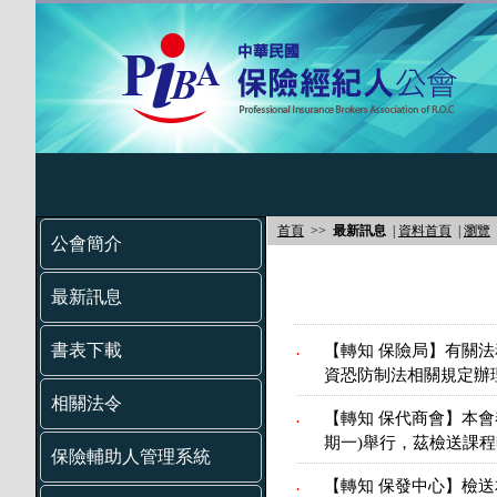
首頁
>>
最新訊息
|
資料首頁
|
瀏覽
公會簡介
最新訊息
書表下載
【轉知 保險局】有關
.
資恐防制法相關規定辦
相關法令
【轉知 保代商會】本會
.
期一)舉行，茲檢送課
保險輔助人管理系統
【轉知 保發中心】檢
.