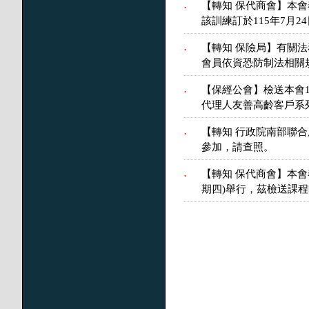
【轉知 保代商會】本
.
該訓練訂於115年7月
【轉知 保險局】有關
.
會員依資恐防制法相關
【保經公會】檢送本會
.
代理人友善高齡客戶系
【轉知 行政院南部聯
.
參加，請查照。
【轉知 保代商會】本會
.
期四)舉行，茲檢送課