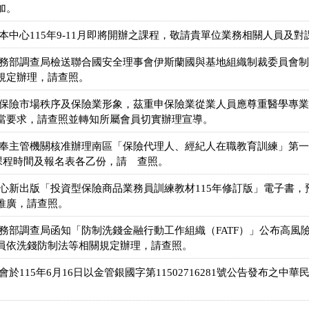
加。
本中心115年9-11月即將開辦之課程，敬請貴單位業務相關人員及
法務部調查局檢送聯合國安全理事會伊斯蘭國與基地組織制裁委員會
規定辦理，請查照。
護保險市場秩序及保險業形象，茲重申保險業從業人員應尊重醫學專
當要求，請查照並轉知所屬會員切實辦理宣導。
奉主管機關核准辦理南區「保險代理人、經紀人在職教育訓練」第一五
送課程時間及報名表各乙份，請 查照。
心新出版「投資型保險商品業務員訓練教材115年修訂版」電子書，預
推廣，請查照。
法務部調查局函知「防制洗錢金融行動工作組織（FATF）」公布高風
員依洗錢防制法等相關規定辦理，請查照。
於115年6月16日以金管銀國字第11502716281號公告發布之
。