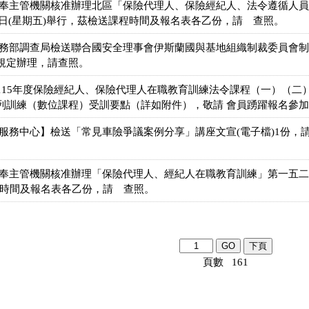
會奉主管機關核准辦理北區「保險代理人、保險經紀人、法令遵循人
24日(星期五)舉行，茲檢送課程時間及報名表各乙份，請 查照。
法務部調查局檢送聯合國安全理事會伊斯蘭國與基地組織制裁委員會
規定辦理，請查照。
115年度保險經紀人、保險代理人在職教育訓練法令課程（一）（二
列訓練（數位課程）受訓要點（詳如附件），敬請 會員踴躍報名參加
合服務中心】檢送「常見車險爭議案例分享」講座文宣(電子檔)1份，
奉主管機關核准辦理「保險代理人、經紀人在職教育訓練」第一五二期，
程時間及報名表各乙份，請 查照。
頁數 161