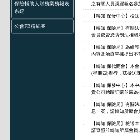
保險輔助人財務業務報表
之有關人員踴躍報名參
系統
【轉知 保發中心】檢送
.
公會FB粉絲團
【轉知 保險局】有關
.
會員依資恐防制法相關
【轉知 保險局】為維
.
內容及治療單據提出不
【轉知 保代商會】本會
.
(星期四)舉行，茲檢
【轉知 保發中心】本中
.
貴公司踴躍訂購並廣為
【轉知 保險局】有關
.
息一案，請轉知所屬會
【轉知 保險局】檢送本會
.
請查照並轉知所屬會員