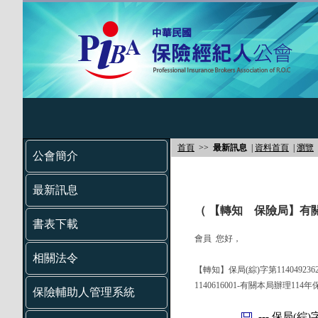
首頁
>>
最新訊息
|
資料首頁
|
瀏覽
公會簡介
最新訊息
（ 【轉知 保險局】有
書表下載
會員 您好，
相關法令
【轉知】保局(綜)字第1140492
1140616001-有關本局辦理
保險輔助人管理系統
--- 保局(綜)