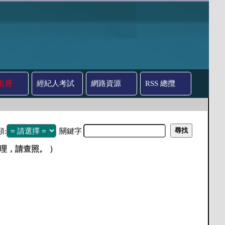
名冊
經紀人考試
網路資源
RSS 總攬
類:
關鍵字
理，請查照。 ）