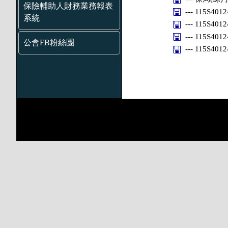
保險輔助人財務業務報表
--- 115S401
系統
--- 115S401
--- 115S401
公會FB粉絲團
--- 115S401