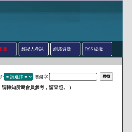
名冊
經紀人考試
網路資源
RSS 總攬
類:
關鍵字
，請轉知所屬會員參考，請查照。 ）