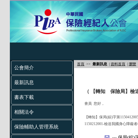
首頁
>>
最新訊息
|
資料首頁
|
瀏覽
公會簡介
最新訊息
（ 【轉知 保險局】檢
書表下載
會員 您好，
相關法令
【轉知】保局(綜)字第11504120
1150212001-檢送我國身
保險輔助人管理系統
--- 保局(綜)