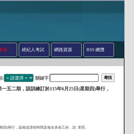
名冊
經紀人考試
網路資源
RSS 總攬
類:
關鍵字
二期，該訓練訂於115年6月25日(星期四)舉行，
日(星期四)舉行，茲檢送課程時間及報名表各乙份，請 查照。