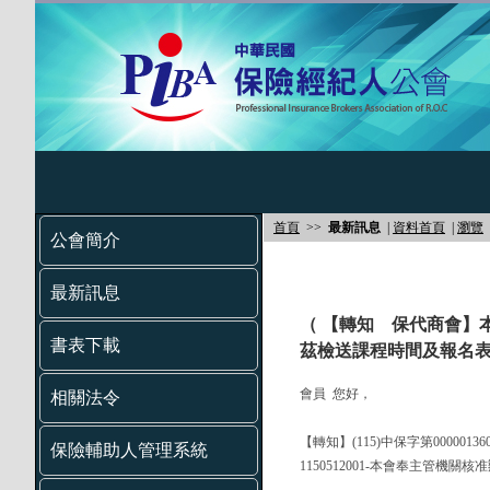
首頁
>>
最新訊息
|
資料首頁
|
瀏覽
公會簡介
最新訊息
（ 【轉知 保代商會】
書表下載
茲檢送課程時間及報名表
會員 您好，
相關法令
【轉知】(115)中保字第000001
保險輔助人管理系統
1150512001-本會奉主管