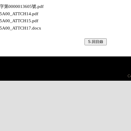
保字第0000013605號.pdf
605A00_ATTCH14.pdf
605A00_ATTCH15.pdf
605A00_ATTCH17.docx