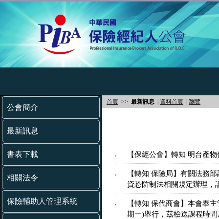
首頁
>>
最新訊息
|
資料首頁
|
瀏覽
公會簡介
最新訊息
書表下載
【保經公會】轉知 明台產物
.
【轉知 保險局】有關法務部
.
相關法令
資恐防制法相關規定辦理，
保險輔助人管理系統
【轉知 保代商會】本會奉主
.
期一)舉行，茲檢送課程時