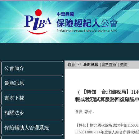
首頁
>>
最新訊息
|
資料首頁
|
瀏覽
公會簡介
最新訊息
（ 【轉知 台北國稅局】1
書表下載
報或稅額試算服務回復確認申
會員 您好，
相關法令
【轉知】財北國稅綜所遺贈字第115000
保險輔助人管理系統
1150313001-114年度個人綜