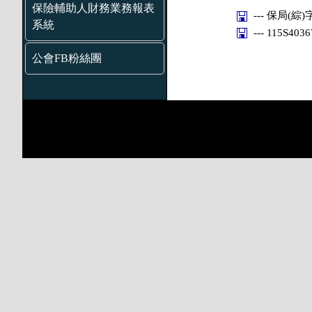
保險輔助人財務業務報表
--- 保局(綜)
系統
--- 115S403
公會FB粉絲團