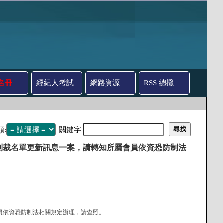
名冊
經紀人考試
網路資源
RSS 總攬
類:
關鍵字
會制裁名單更新訊息一案，請轉知所屬會員依資恐防制法
屬會員依資恐防制法相關規定辦理，請查照。