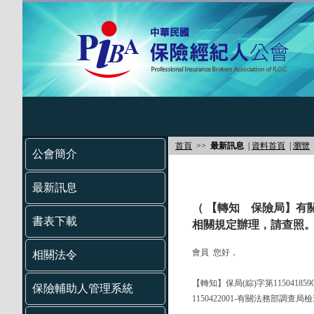
首頁
>>
最新訊息
|
資料首頁
|
瀏覽
公會簡介
最新訊息
（ 【轉知 保險局】有
書表下載
相關規定辦理，請查照。
會員 您好，
相關法令
【轉知】保局(綜)字第11504185
保險輔助人管理系統
1150422001-有關法務部