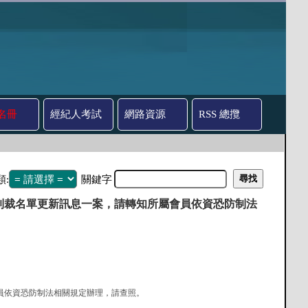
名冊
經紀人考試
網路資源
RSS 總攬
類:
關鍵字
會制裁名單更新訊息一案，請轉知所屬會員依資恐防制法
屬會員依資恐防制法相關規定辦理，請查照。