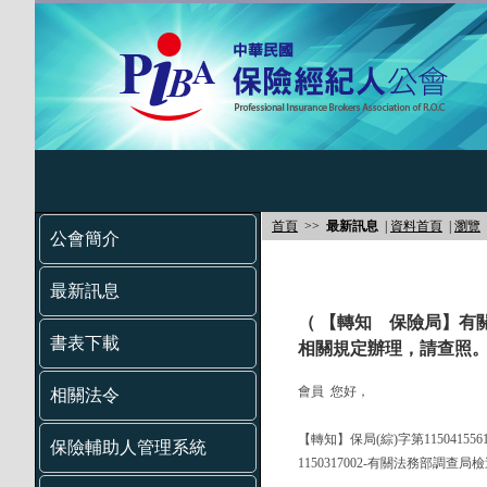
首頁
>>
最新訊息
|
資料首頁
|
瀏覽
公會簡介
最新訊息
（ 【轉知 保險局】有
書表下載
相關規定辦理，請查照。
會員 您好，
相關法令
【轉知】保局(綜)字第11504155
保險輔助人管理系統
1150317002-有關法務部