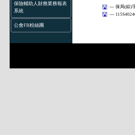
保險輔助人財務業務報表
--- 保局(綜)
系統
--- 115S402
公會FB粉絲團