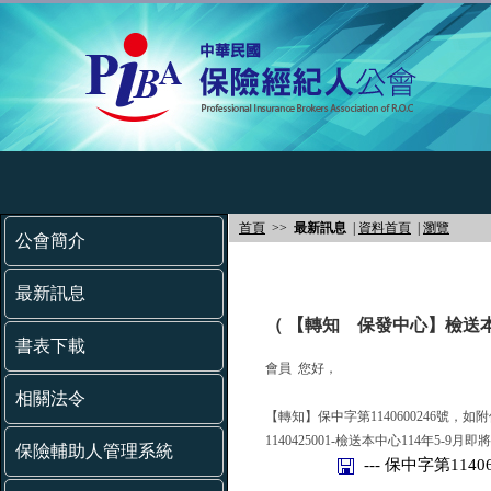
首頁
>>
最新訊息
|
資料首頁
|
瀏覽
公會簡介
最新訊息
（ 【轉知 保發中心】檢送本
書表下載
會員 您好，
相關法令
【轉知】保中字第1140600246號，如
1140425001-檢送本中心114年
保險輔助人管理系統
--- 保中字第11406