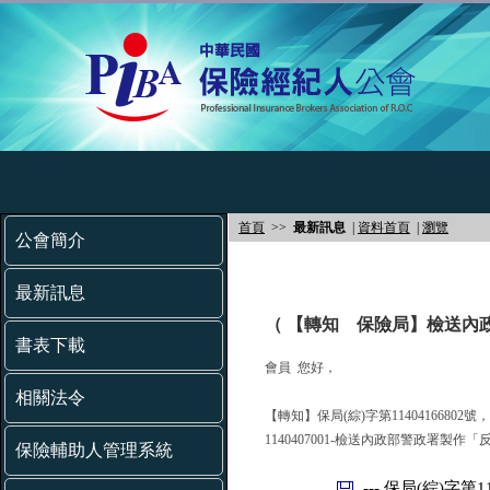
首頁
>>
最新訊息
|
資料首頁
|
瀏覽
公會簡介
最新訊息
（ 【轉知 保險局】檢送內
書表下載
會員 您好，
相關法令
【轉知】保局(綜)字第11404166802
1140407001-檢送內政部警政署製
保險輔助人管理系統
--- 保局(綜)字第11