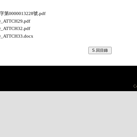
保字第0000013228號.pdf
00_ATTCH29.pdf
00_ATTCH32.pdf
00_ATTCH33.docx