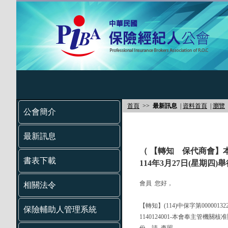
首頁
>>
最新訊息
|
資料首頁
|
瀏覽
公會簡介
最新訊息
（ 【轉知 保代商會】
書表下載
114年3月27日(星期
會員 您好，
相關法令
【轉知】(114)中保字第000001
保險輔助人管理系統
1140124001-本會奉主管