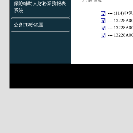
份，請 查照。
保險輔助人財務業務報表
系統
--- (114)中
--- 13228A
公會FB粉絲團
--- 13228A
--- 13228A