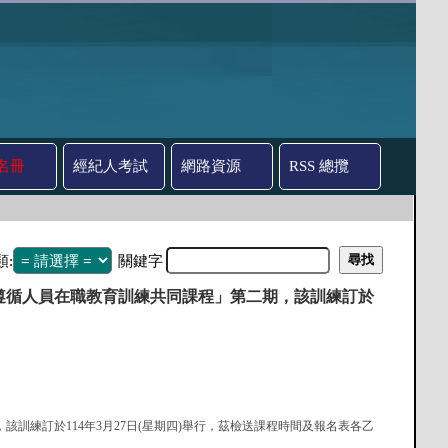
名冊
經紀人考試
網路資源
RSS 總攬
類:
關鍵字
遵循人員在職教育訓練共同課程」第二期，該訓練訂於
該訓練訂於114年3月27日(星期四)舉行，茲檢送課程時間及報名表各乙