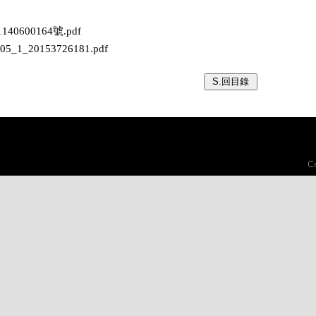
140600164號.pdf
305_1_20153726181.pdf