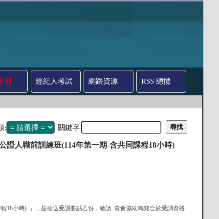
名冊
經紀人考試
網路資源
RSS 總攬
類:
關鍵字
證人職前訓練班(114年第一期-含共同課程18小時)
共同課程18小時) 」，茲檢送受訓要點乙份，敬請 貴會協助轉知合於受訓資格