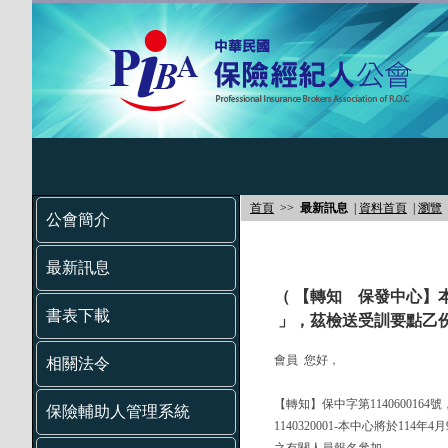
首頁
>>
最新訊息
|
資料首頁
|
瀏覽
公會簡介
最新訊息
（ 【轉知 保發中心】本
書表下載
」，茲檢送受訓要點乙份
會員 您好，
相關法令
【轉知】保中字第1140600164
保險輔助人管理系統
1140320001-本中心將於