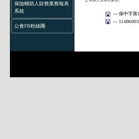
之有關人員報名參加。
保險輔助人財務業務報表
系統
--- 保中字第1
--- 114B600
公會FB粉絲團