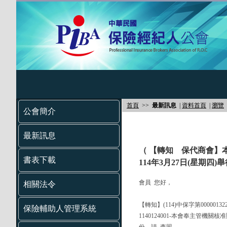
首頁
>>
最新訊息
|
資料首頁
|
瀏覽
公會簡介
最新訊息
（ 【轉知 保代商會】
書表下載
114年3月27日(星期
會員 您好，
相關法令
【轉知】(114)中保字第000001
保險輔助人管理系統
1140124001-本會奉主管