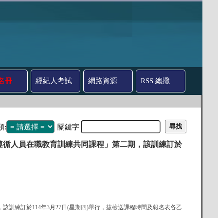
名冊
經紀人考試
網路資源
RSS 總攬
類:
關鍵字
遵循人員在職教育訓練共同課程」第二期，該訓練訂於
該訓練訂於114年3月27日(星期四)舉行，茲檢送課程時間及報名表各乙