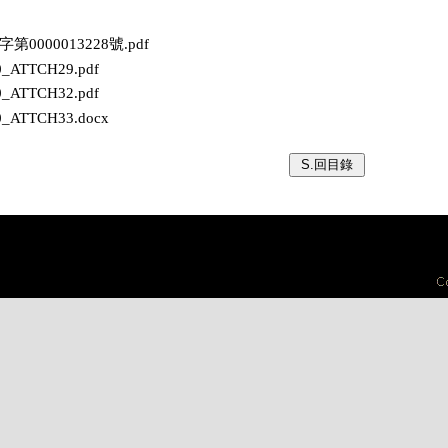
保字第0000013228號.pdf
00_ATTCH29.pdf
00_ATTCH32.pdf
00_ATTCH33.docx