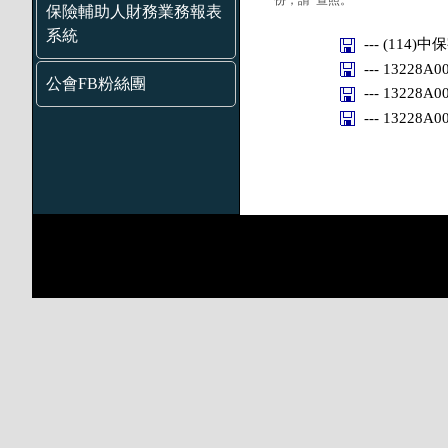
份，請 查照。
保險輔助人財務業務報表
系統
--- (114)中
--- 13228A
公會FB粉絲團
--- 13228A
--- 13228A