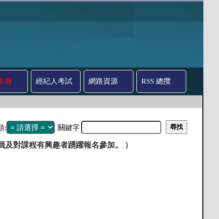
名冊
經紀人考試
網路資源
RSS 總攬
類:
關鍵字
人員及對課程有興趣者踴躍報名參加。 ）