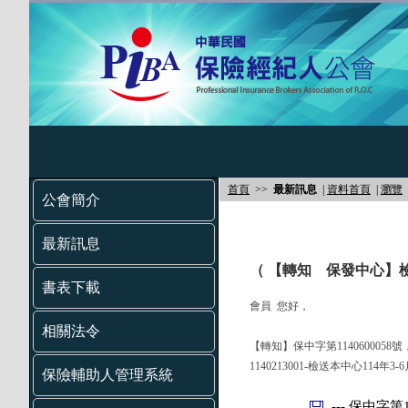
首頁
>>
最新訊息
|
資料首頁
|
瀏覽
公會簡介
最新訊息
（ 【轉知 保發中心】
書表下載
會員 您好，
相關法令
【轉知】保中字第1140600058
1140213001-檢送本中心1
保險輔助人管理系統
--- 保中字第1