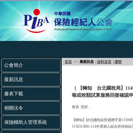
首頁
>>
最新訊息
|
資料首頁
|
瀏覽
公會簡介
最新訊息
（ 【轉知 台北國稅局】1
書表下載
報或稅額試算服務回復確認申
會員 您好，
相關法令
【轉知】財北國稅綜所遺贈字第115000
保險輔助人管理系統
1150313001-114年度個人綜