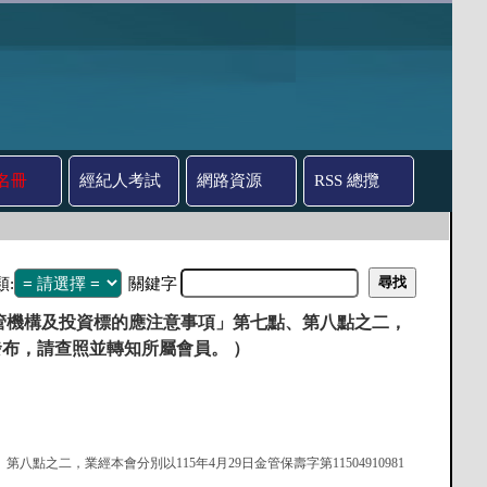
名冊
經紀人考試
網路資源
RSS 總攬
類:
關鍵字
管機構及投資標的應注意事項」第七點、第八點之二，
令修正發布，請查照並轉知所屬會員。 ）
點之二，業經本會分別以115年4月29日金管保壽字第11504910981