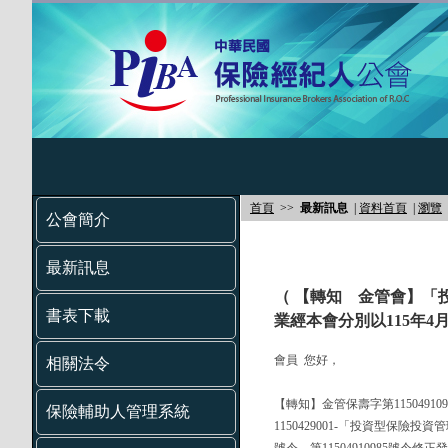
首頁
>>
最新訊息
|
資料首頁
|
瀏覽
公會簡介
最新訊息
（ 【轉知 金管會】「
書表下載
業經本會分別以115年4月
會員 您好，
相關法令
【轉知】金管保壽字第11504910
保險輔助人管理系統
1150429001-「投資型保