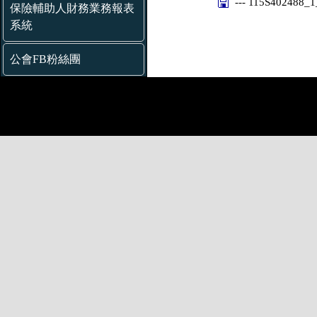
--- 115S402488_
保險輔助人財務業務報表
系統
公會FB粉絲團