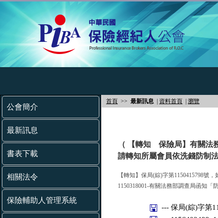
首頁
>>
最新訊息
|
資料首頁
|
瀏覽
公會簡介
最新訊息
（ 【轉知 保險局】有關法
書表下載
請轉知所屬會員依洗錢防制法
【轉知】保局(綜)字第1150415798號
相關法令
1150318001-有關法務部調查
保險輔助人管理系統
--- 保局(綜)字第11