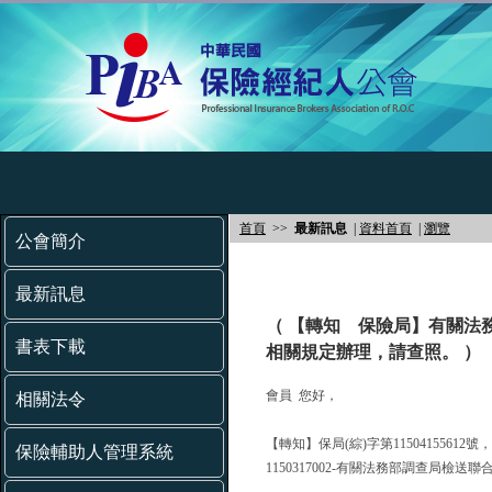
首頁
>>
最新訊息
|
資料首頁
|
瀏覽
公會簡介
最新訊息
（ 【轉知 保險局】有關法
書表下載
相關規定辦理，請查照。 ）
會員 您好，
相關法令
【轉知】保局(綜)字第11504155612
保險輔助人管理系統
1150317002-有關法務部調查局