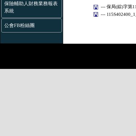
保險輔助人財務業務報表
--- 保局(綜)字第11
系統
--- 115S402400_
公會FB粉絲團