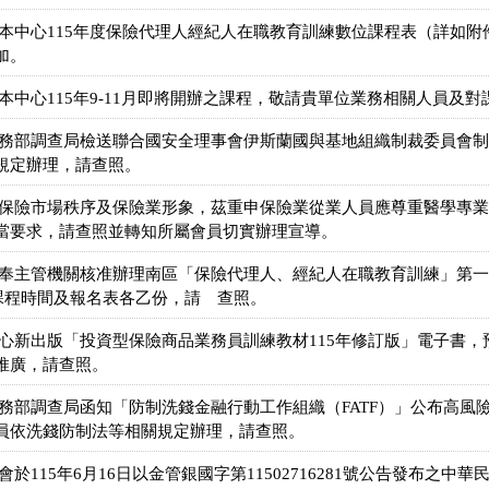
送本中心115年度保險代理人經紀人在職教育訓練數位課程表（詳如
加。
本中心115年9-11月即將開辦之課程，敬請貴單位業務相關人員及
法務部調查局檢送聯合國安全理事會伊斯蘭國與基地組織制裁委員會
規定辦理，請查照。
護保險市場秩序及保險業形象，茲重申保險業從業人員應尊重醫學專
當要求，請查照並轉知所屬會員切實辦理宣導。
奉主管機關核准辦理南區「保險代理人、經紀人在職教育訓練」第一五
送課程時間及報名表各乙份，請 查照。
心新出版「投資型保險商品業務員訓練教材115年修訂版」電子書，預
推廣，請查照。
法務部調查局函知「防制洗錢金融行動工作組織（FATF）」公布高風
員依洗錢防制法等相關規定辦理，請查照。
於115年6月16日以金管銀國字第11502716281號公告發布之