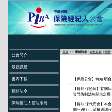
首頁
>>
最新訊息
|
資料首頁
|
瀏覽
公會簡介
最新訊息
書表下載
【保經公會】轉知 明台
.
【轉知 保險局】有關
.
相關法令
資恐防制法相關規定辦
保險輔助人管理系統
【轉知 保代商會】本會
.
期一)舉行，茲檢送課