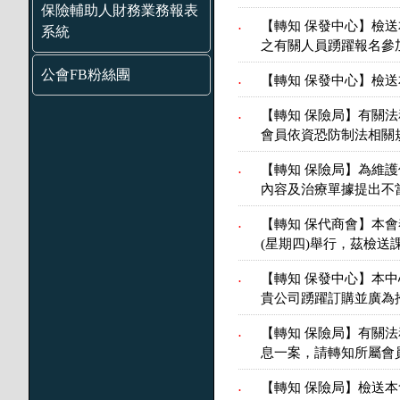
保險輔助人財務業務報表
【轉知 保發中心】檢
.
系統
之有關人員踴躍報名參
公會FB粉絲團
【轉知 保發中心】檢送
.
【轉知 保險局】有關
.
會員依資恐防制法相關
【轉知 保險局】為維
.
內容及治療單據提出不
【轉知 保代商會】本會
.
(星期四)舉行，茲檢
【轉知 保發中心】本中
.
貴公司踴躍訂購並廣為
【轉知 保險局】有關
.
息一案，請轉知所屬會
【轉知 保險局】檢送本會
.