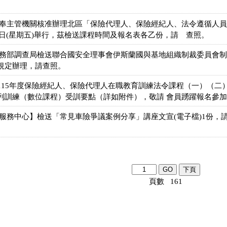
。
會奉主管機關核准辦理北區「保險代理人、保險經紀人、法令遵循人
24日(星期五)舉行，茲檢送課程時間及報名表各乙份，請 查照。
法務部調查局檢送聯合國安全理事會伊斯蘭國與基地組織制裁委員會
規定辦理，請查照。
115年度保險經紀人、保險代理人在職教育訓練法令課程（一）（二
列訓練（數位課程）受訓要點（詳如附件），敬請 會員踴躍報名參加
合服務中心】檢送「常見車險爭議案例分享」講座文宣(電子檔)1份，
頁數 161