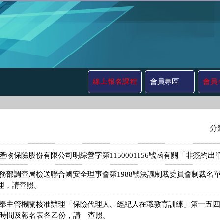
線上報名課程
會員專區
會員
分
產物保險股份有限公司明綜營字第1150001156號函有關「非簽約
法務部調查局檢送聯合國安全理事會第1988號決議制裁委員會制裁名
理，請查照。
奉主管機關核准辦理「保險代理人、經紀人在職教育訓練」第一五四期，
程時間及報名表各乙份，請 查照。