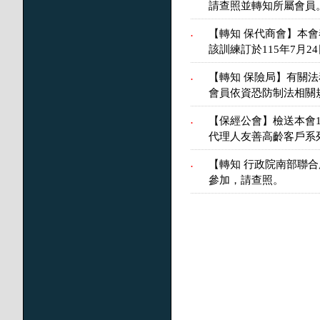
請查照並轉知所屬會員
【轉知 保代商會】本
.
該訓練訂於115年7月
【轉知 保險局】有關
.
會員依資恐防制法相關
【保經公會】檢送本會
.
代理人友善高齡客戶系
【轉知 行政院南部聯
.
參加，請查照。