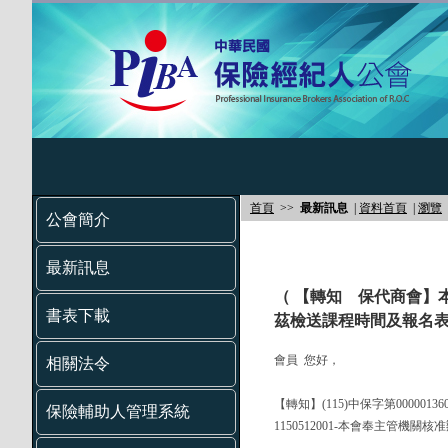
首頁
>>
最新訊息
|
資料首頁
|
瀏覽
公會簡介
最新訊息
（ 【轉知 保代商會】
書表下載
茲檢送課程時間及報名表
會員 您好，
相關法令
【轉知】(115)中保字第000001
保險輔助人管理系統
1150512001-本會奉主管