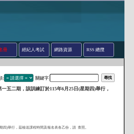
名冊
經紀人考試
網路資源
RSS 總攬
類:
關鍵字
二期，該訓練訂於115年6月25日(星期四)舉行，
日(星期四)舉行，茲檢送課程時間及報名表各乙份，請 查照。