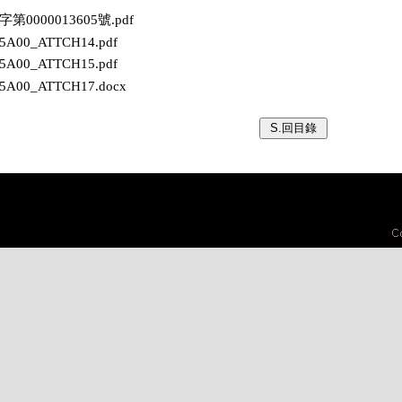
保字第0000013605號.pdf
605A00_ATTCH14.pdf
605A00_ATTCH15.pdf
605A00_ATTCH17.docx