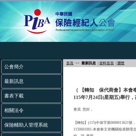
首頁
>>
最新訊息
|
資料首頁
|
瀏覽
公會簡介
最新訊息
（ 【轉知 保代商會】本會
書表下載
115年7月24日(星期五)舉
會員 您好，
相關法令
【轉知】(115)中保字第0000013621
保險輔助人管理系統
1150601001-本會奉主管機關核