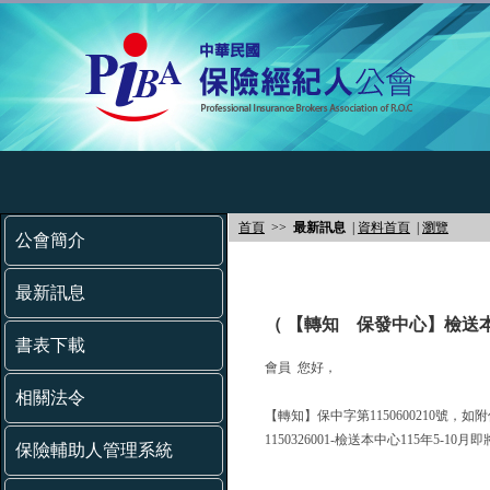
首頁
>>
最新訊息
|
資料首頁
|
瀏覽
公會簡介
最新訊息
（ 【轉知 保發中心】檢送本
書表下載
會員 您好，
相關法令
【轉知】保中字第1150600210號，如
1150326001-檢送本中心115年
保險輔助人管理系統