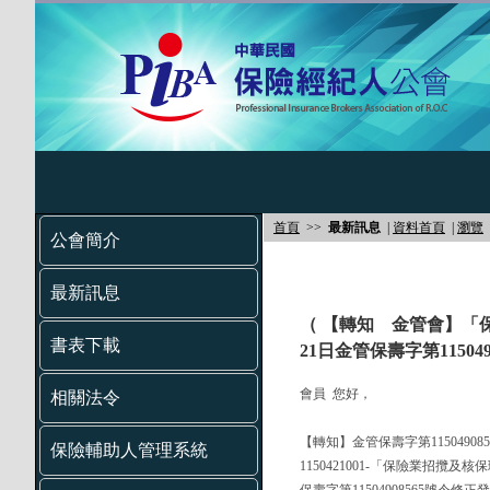
首頁
>>
最新訊息
|
資料首頁
|
瀏覽
公會簡介
最新訊息
（ 【轉知 金管會】「
書表下載
21日金管保壽字第1150
會員 您好，
相關法令
【轉知】金管保壽字第11504908
保險輔助人管理系統
1150421001-「保險業招攬