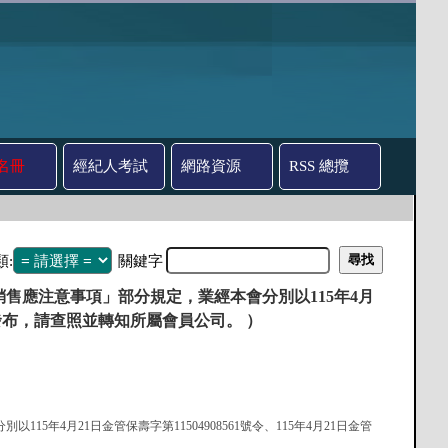
名冊
經紀人考試
網路資源
RSS 總攬
類:
關鍵字
售應注意事項」部分規定，業經本會分別以115年4月
號令修正發布，請查照並轉知所屬會員公司。 ）
5年4月21日金管保壽字第11504908561號令、115年4月21日金管