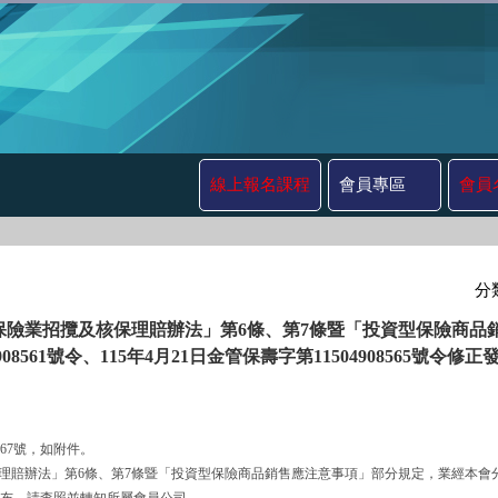
線上報名課程
會員專區
會員
分
保險業招攬及核保理賠辦法」第6條、第7條暨「投資型保險商品銷
4908561號令、115年4月21日金管保壽字第11504908565
567號，如附件。
及核保理賠辦法」第6條、第7條暨「投資型保險商品銷售應注意事項」部分規定，業經本會分別以11