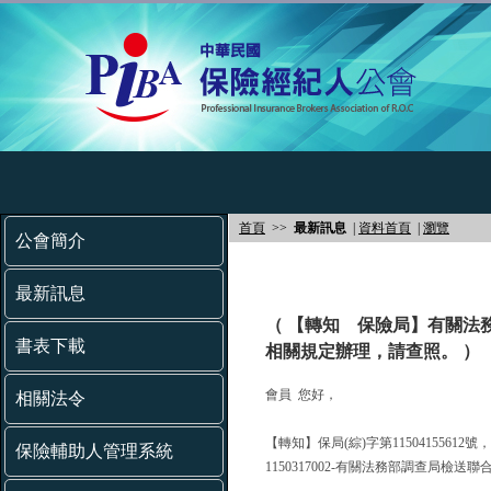
首頁
>>
最新訊息
|
資料首頁
|
瀏覽
公會簡介
最新訊息
（ 【轉知 保險局】有關法
書表下載
相關規定辦理，請查照。 ）
會員 您好，
相關法令
【轉知】保局(綜)字第11504155612
保險輔助人管理系統
1150317002-有關法務部調查局