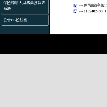
保險輔助人財務業務報表
--- 保局(綜)字第11
系統
--- 115S402400_
公會FB粉絲團