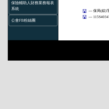
保險輔助人財務業務報表
系統
--- 保局(綜)
--- 115S403
公會FB粉絲團