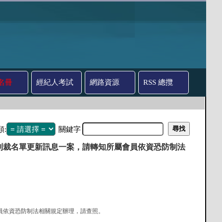
名冊
經紀人考試
網路資源
RSS 總攬
類:
關鍵字
會制裁名單更新訊息一案，請轉知所屬會員依資恐防制法
屬會員依資恐防制法相關規定辦理，請查照。