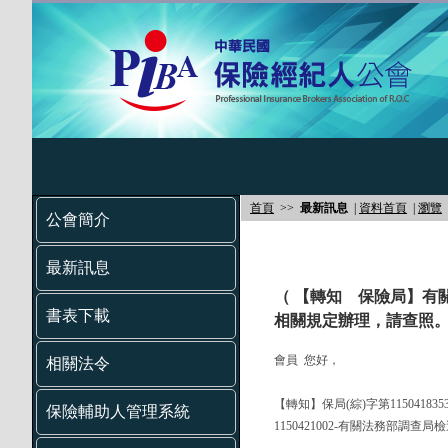
首頁
>>
最新訊息
|
資料首頁
|
瀏覽
公會簡介
最新訊息
（ 【轉知 保險局】有
書表下載
相關規定辦理，請查照。
會員 您好，
相關法令
【轉知】保局(綜)字第11504183
保險輔助人管理系統
1150421002-有關法務部