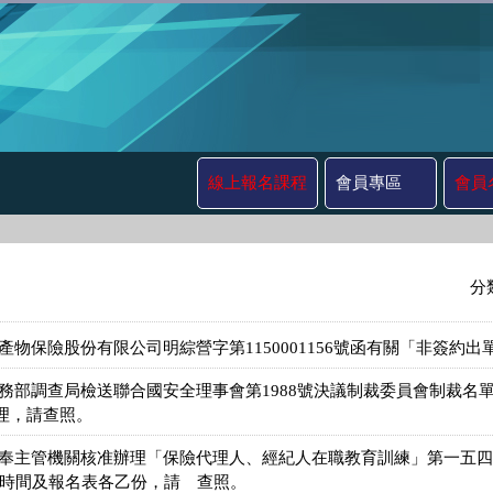
線上報名課程
會員專區
會員
分
產物保險股份有限公司明綜營字第1150001156號函有關「非簽約
法務部調查局檢送聯合國安全理事會第1988號決議制裁委員會制裁名
理，請查照。
奉主管機關核准辦理「保險代理人、經紀人在職教育訓練」第一五四期，
程時間及報名表各乙份，請 查照。