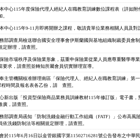
送本中心115年度保險代理人經紀人在職教育訓練數位課程表（詳如
加。
本中心115年9-11月即將開辦之課程，敬請貴單位業務相關人員及
法務部調查局檢送聯合國安全理事會伊斯蘭國與基地組織制裁委員會
規定辦理，請查照。
護保險市場秩序及保險業形象，茲重申保險業從業人員應尊重醫學專
當要求，請查照並轉知所屬會員切實辦理宣導。
奉主管機關核准辦理南區「保險代理人、經紀人在職教育訓練」第一五
送課程時間及報名表各乙份，請 查照。
心新出版「投資型保險商品業務員訓練教材115年修訂版」電子書，預
推廣，請查照。
法務部調查局函知「防制洗錢金融行動工作組織（FATF）」公布高風
員依洗錢防制法等相關規定辦理，請查照。
於115年6月16日以金管銀國字第11502716281號公告發布之