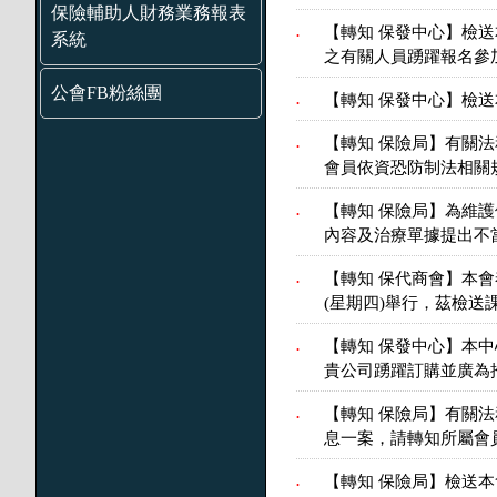
保險輔助人財務業務報表
【轉知 保發中心】檢
.
系統
之有關人員踴躍報名參
公會FB粉絲團
【轉知 保發中心】檢送
.
【轉知 保險局】有關
.
會員依資恐防制法相關
【轉知 保險局】為維
.
內容及治療單據提出不
【轉知 保代商會】本會
.
(星期四)舉行，茲檢
【轉知 保發中心】本中
.
貴公司踴躍訂購並廣為
【轉知 保險局】有關
.
息一案，請轉知所屬會
【轉知 保險局】檢送本會
.