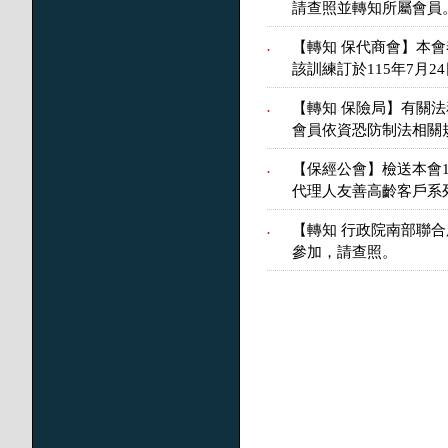
請查照並轉知所屬會員
【轉知 保代商會】本
.
該訓練訂於115年7月
【轉知 保險局】有關
.
會員依資恐防制法相關
【保經公會】檢送本會
.
代理人友善高齡客戶系
【轉知 行政院南部聯
.
參加，請查照。