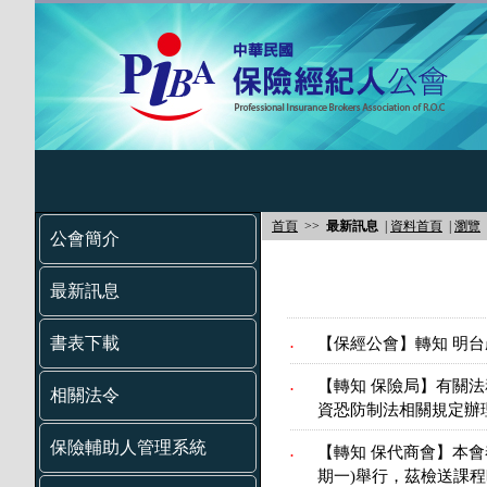
首頁
>>
最新訊息
|
資料首頁
|
瀏覽
公會簡介
最新訊息
書表下載
【保經公會】轉知 明台
.
【轉知 保險局】有關
.
相關法令
資恐防制法相關規定辦
保險輔助人管理系統
【轉知 保代商會】本會
.
期一)舉行，茲檢送課