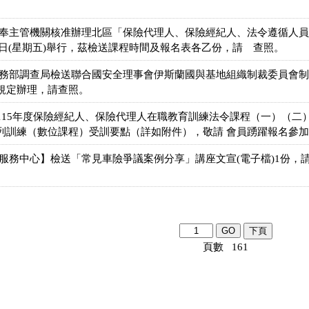
。
會奉主管機關核准辦理北區「保險代理人、保險經紀人、法令遵循人
24日(星期五)舉行，茲檢送課程時間及報名表各乙份，請 查照。
法務部調查局檢送聯合國安全理事會伊斯蘭國與基地組織制裁委員會
規定辦理，請查照。
115年度保險經紀人、保險代理人在職教育訓練法令課程（一）（二
列訓練（數位課程）受訓要點（詳如附件），敬請 會員踴躍報名參加
合服務中心】檢送「常見車險爭議案例分享」講座文宣(電子檔)1份，
頁數 161