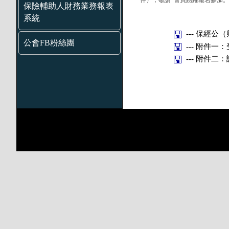
件），敬請 會員踴躍報名參加。
保險輔助人財務業務報表
系統
--- 保經公（
公會FB粉絲團
--- 附件一：
--- 附件二