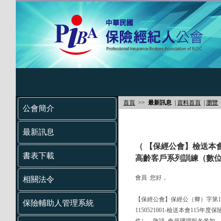
首頁
>>
最新訊息
|
資料首頁
|
瀏覽
公會簡介
最新訊息
（ 【保經公會】檢送本
書表下載
高齡客戶系列訓練（數位
會員 您好，
相關法令
【保經公會】保經公（卿）字第115
保險輔助人管理系統
1150521001-檢送本會