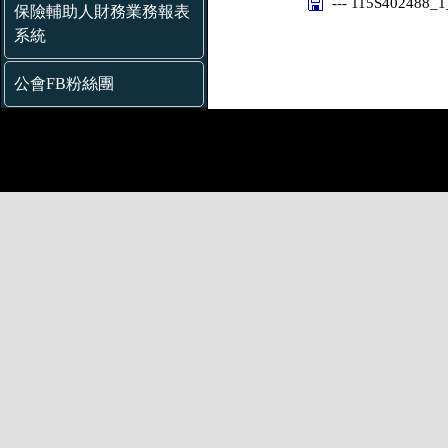
--- 115S402488_
保險輔助人財務業務報表
系統
公會FB粉絲團