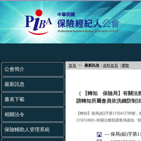
首頁
>>
最新訊息
|
資料首頁
|
瀏覽
公會簡介
最新訊息
（ 【轉知 保險局】有關法
書表下載
請轉知所屬會員依洗錢防制法
【轉知】保局(綜)字第1150415798號
相關法令
1150318001-有關法務部調查
保險輔助人管理系統
--- 保局(綜)字第11