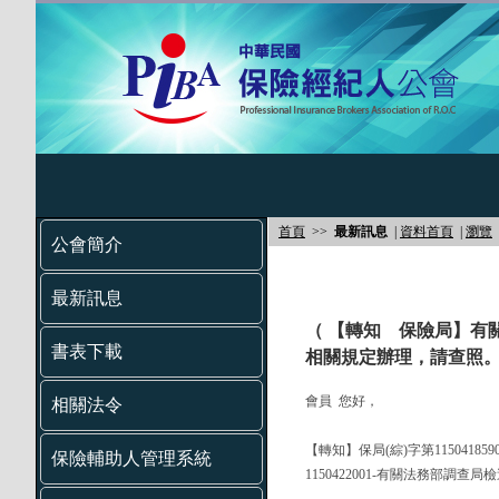
首頁
>>
最新訊息
|
資料首頁
|
瀏覽
公會簡介
最新訊息
（ 【轉知 保險局】有
書表下載
相關規定辦理，請查照。
會員 您好，
相關法令
【轉知】保局(綜)字第11504185
保險輔助人管理系統
1150422001-有關法務部