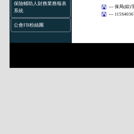
保險輔助人財務業務報表
--- 保局(綜)
系統
--- 115S403
公會FB粉絲團