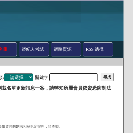
名冊
經紀人考試
網路資源
RSS 總攬
類:
關鍵字
會制裁名單更新訊息一案，請轉知所屬會員依資恐防制法
屬會員依資恐防制法相關規定辦理，請查照。