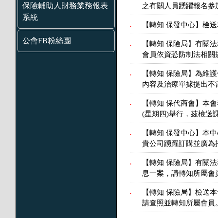
保險輔助人財務業務報表
之有關人員踴躍報名參
系統
【轉知 保發中心】檢送
.
公會FB粉絲團
【轉知 保險局】有關
.
會員依資恐防制法相關
【轉知 保險局】為維
.
內容及治療單據提出不
【轉知 保代商會】本會
.
(星期四)舉行，茲檢
【轉知 保發中心】本中
.
貴公司踴躍訂購並廣為
【轉知 保險局】有關
.
息一案，請轉知所屬會
【轉知 保險局】檢送本會
.
請查照並轉知所屬會員