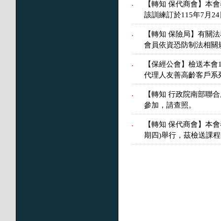
【轉知 保代商會】本
.
該訓練訂於115年7月
【轉知 保險局】有關
.
會員依資恐防制法相關
【保經公會】檢送本會
.
代理人友善高齡客戶系
【轉知 行政院南部聯
.
參加，請查照。
【轉知 保代商會】本會
.
期四)舉行，茲檢送課