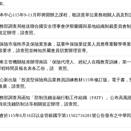
加。
本中心115年9-11月即將開辦之課程，敬請貴單位業務相關人員及
法務部調查局檢送聯合國安全理事會伊斯蘭國與基地組織制裁委員會
規定辦理，請查照。
護保險市場秩序及保險業形象，茲重申保險業從業人員應尊重醫學專
當要求，請查照並轉知所屬會員切實辦理宣導。
奉主管機關核准辦理南區「保險代理人、經紀人在職教育訓練」第一五
送課程時間及報名表各乙份，請 查照。
心新出版「投資型保險商品業務員訓練教材115年修訂版」電子書，預
推廣，請查照。
法務部調查局函知「防制洗錢金融行動工作組織（FATF）」公布高風
員依洗錢防制法等相關規定辦理，請查照。
於115年6月16日以金管銀國字第11502716281號公告發布之
。