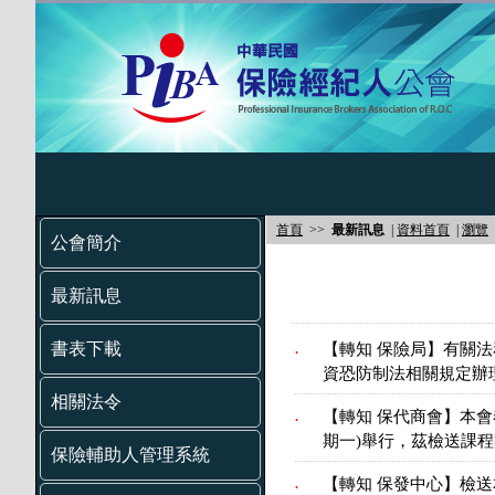
首頁
>>
最新訊息
|
資料首頁
|
瀏覽
公會簡介
最新訊息
書表下載
【轉知 保險局】有關
.
資恐防制法相關規定辦
相關法令
【轉知 保代商會】本會
.
期一)舉行，茲檢送課
保險輔助人管理系統
【轉知 保發中心】檢
.