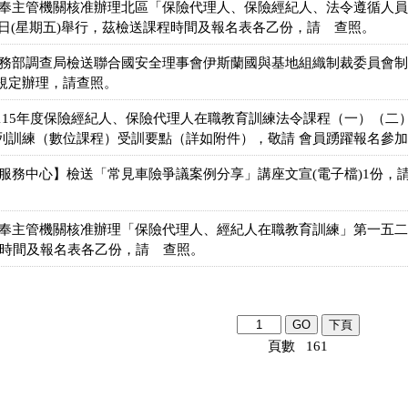
會奉主管機關核准辦理北區「保險代理人、保險經紀人、法令遵循人
24日(星期五)舉行，茲檢送課程時間及報名表各乙份，請 查照。
法務部調查局檢送聯合國安全理事會伊斯蘭國與基地組織制裁委員會
規定辦理，請查照。
115年度保險經紀人、保險代理人在職教育訓練法令課程（一）（二
列訓練（數位課程）受訓要點（詳如附件），敬請 會員踴躍報名參加
合服務中心】檢送「常見車險爭議案例分享」講座文宣(電子檔)1份，
奉主管機關核准辦理「保險代理人、經紀人在職教育訓練」第一五二期，
程時間及報名表各乙份，請 查照。
頁數 161