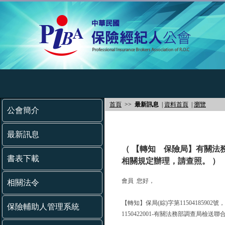
首頁
>>
最新訊息
|
資料首頁
|
瀏覽
公會簡介
最新訊息
（ 【轉知 保險局】有關法
書表下載
相關規定辦理，請查照。 ）
會員 您好，
相關法令
【轉知】保局(綜)字第11504185902
保險輔助人管理系統
1150422001-有關法務部調查局