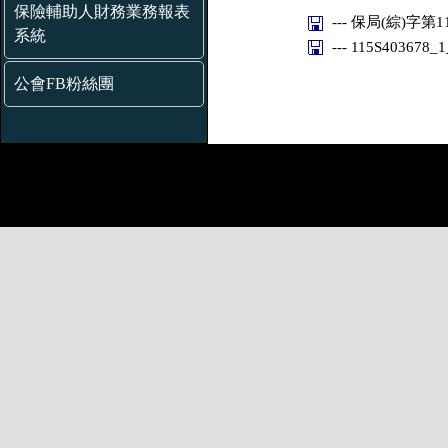
保險輔助人財務業務報表
--- 保局(綜)字第11
系統
--- 115S403678_
公會FB粉絲團