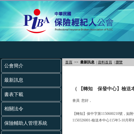
首頁
>>
最新訊息
|
資料首頁
|
瀏覽
公會簡介
最新訊息
（ 【轉知 保發中心】檢送本
書表下載
會員 您好，
相關法令
【轉知】保中字第1150600210號，如
1150326001-檢送本中心115年
保險輔助人管理系統