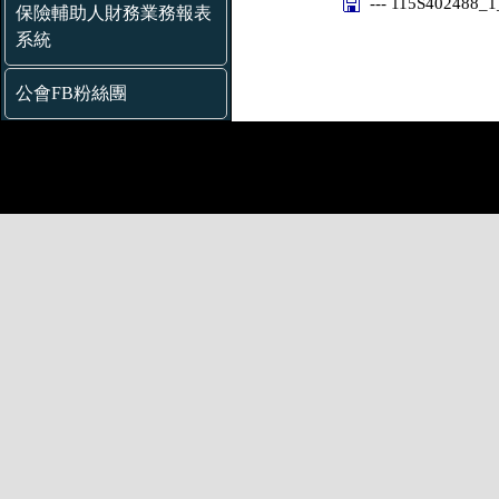
--- 115S402488_
保險輔助人財務業務報表
系統
公會FB粉絲團