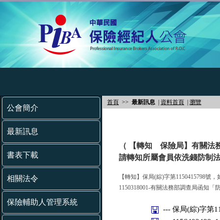
首頁
>>
最新訊息
|
資料首頁
|
瀏覽
公會簡介
最新訊息
（ 【轉知 保險局】有關法
書表下載
請轉知所屬會員依洗錢防制法
【轉知】保局(綜)字第1150415798號
相關法令
1150318001-有關法務部調查
保險輔助人管理系統
--- 保局(綜)字第11