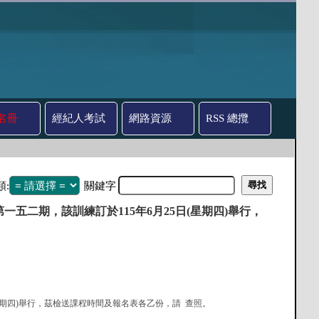
名冊
經紀人考試
網路資源
RSS 總攬
類:
關鍵字
二期，該訓練訂於115年6月25日(星期四)舉行，
日(星期四)舉行，茲檢送課程時間及報名表各乙份，請 查照。