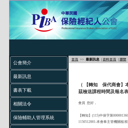
首頁
>>
最新訊息
|
資料首頁
|
瀏覽
公會簡介
最新訊息
（ 【轉知 保代商會】
書表下載
茲檢送課程時間及報名表
會員 您好，
相關法令
【轉知】(115)中保字第000001
保險輔助人管理系統
1150512001-本會奉主管