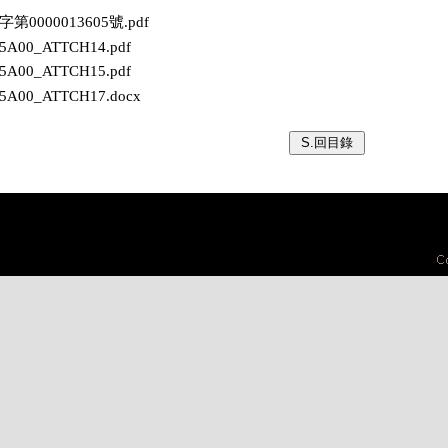
保字第0000013605號.pdf
605A00_ATTCH14.pdf
605A00_ATTCH15.pdf
605A00_ATTCH17.docx