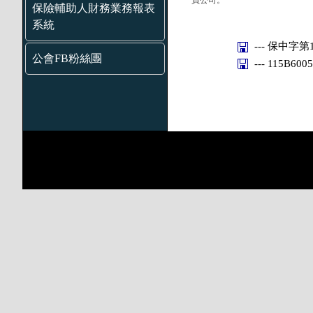
員公司。
保險輔助人財務業務報表
系統
--- 保中字第1
公會FB粉絲團
--- 115B600