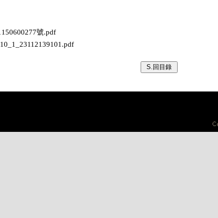
150600277號.pdf
510_1_23112139101.pdf