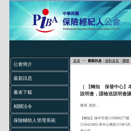
首頁
>>
最新訊息
|
資料首頁
|
瀏覽
公會簡介
最新訊息
（ 【轉知 保發中心】本
書表下載
說明會，謹檢送說明會議
會員 您好，
相關法令
【轉知】保中字第1150600277
保險輔助人管理系統
1150423002-本中心將於