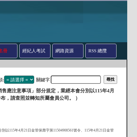
名冊
經紀人考試
網路資源
RSS 總攬
類:
關鍵字
售應注意事項」部分規定，業經本會分別以115年4月
號令修正發布，請查照並轉知所屬會員公司。 ）
5年4月21日金管保壽字第11504908561號令、115年4月21日金管