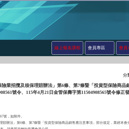
線上報名課程
會員專區
會員
分
保險業招攬及核保理賠辦法」第6條、第7條暨「投資型保險商品銷
4908561號令、115年4月21日金管保壽字第11504908565
567號，如附件。
及核保理賠辦法」第6條、第7條暨「投資型保險商品銷售應注意事項」部分規定，業經本會分別以11