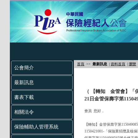
首頁
>>
最新訊息
|
資料首頁
|
瀏覽
公會簡介
最新訊息
（ 【轉知 金管會】「
書表下載
21日金管保壽字第1150
會員 您好，
相關法令
【轉知】金管保壽字第11504908
保險輔助人管理系統
1150421001-「保險業招攬