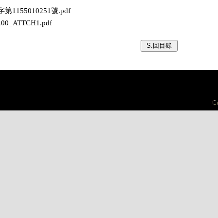
第1155010251號.pdf
1A00_ATTCH1.pdf