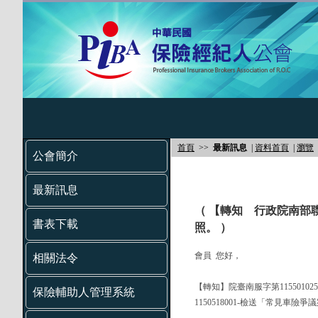
首頁
>>
最新訊息
|
資料首頁
|
瀏覽
公會簡介
最新訊息
（ 【轉知 行政院南部
書表下載
照。 ）
會員 您好，
相關法令
【轉知】院臺南服字第1155010
保險輔助人管理系統
1150518001-檢送「常見