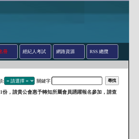
名冊
經紀人考試
網路資源
RSS 總攬
類:
關鍵字
)1份，請貴公會惠予轉知所屬會員踴躍報名參加，請查
。