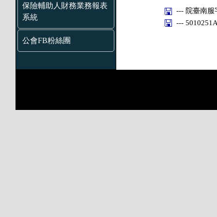
保險輔助人財務業務報表
--- 院臺南服字
系統
--- 501025
公會FB粉絲團