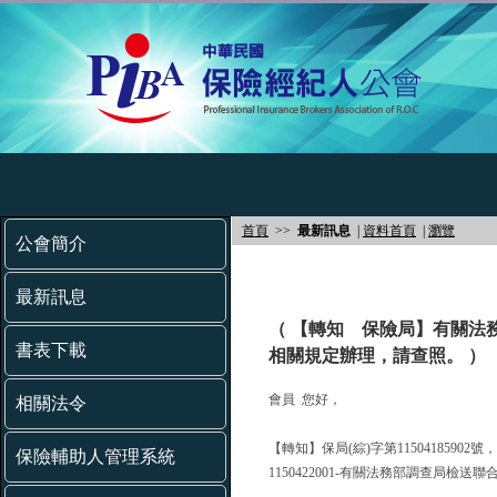
首頁
>>
最新訊息
|
資料首頁
|
瀏覽
公會簡介
最新訊息
（ 【轉知 保險局】有關法
書表下載
相關規定辦理，請查照。 ）
會員 您好，
相關法令
【轉知】保局(綜)字第11504185902
保險輔助人管理系統
1150422001-有關法務部調查局