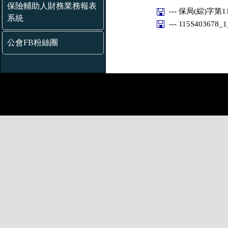
保險輔助人財務業務報表
--- 保局(綜)字第11
系統
--- 115S403678_
公會FB粉絲團