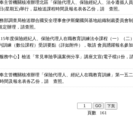
會奉主管機關核准辦理北區「保險代理人、保險經紀人、法令遵循人
24日(星期五)舉行，茲檢送課程時間及報名表各乙份，請 查照。
法務部調查局檢送聯合國安全理事會伊斯蘭國與基地組織制裁委員會
規定辦理，請查照。
115年度保險經紀人、保險代理人在職教育訓練法令課程（一）（二
列訓練（數位課程）受訓要點（詳如附件），敬請 會員踴躍報名參加
合服務中心】檢送「常見車險爭議案例分享」講座文宣(電子檔)1份，
奉主管機關核准辦理「保險代理人、經紀人在職教育訓練」第一五二期，
程時間及報名表各乙份，請 查照。
頁數 161