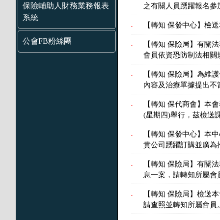
保險輔助人財務業務報表
之有關人員踴躍報名參
系統
【轉知 保發中心】檢送
.
公會FB粉絲團
【轉知 保險局】有關
.
會員依資恐防制法相關
【轉知 保險局】為維
.
內容及治療單據提出不
【轉知 保代商會】本會
.
(星期四)舉行，茲檢
【轉知 保發中心】本中
.
貴公司踴躍訂購並廣為
【轉知 保險局】有關
.
息一案，請轉知所屬會
【轉知 保險局】檢送本會
.
請查照並轉知所屬會員