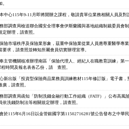
加。
本中心115年9-11月即將開辦之課程，敬請貴單位業務相關人員及
法務部調查局檢送聯合國安全理事會伊斯蘭國與基地組織制裁委員會
規定辦理，請查照。
護保險市場秩序及保險業形象，茲重申保險業從業人員應尊重醫學專
當要求，請查照並轉知所屬會員切實辦理宣導。
奉主管機關核准辦理南區「保險代理人、經紀人在職教育訓練」第一五
送課程時間及報名表各乙份，請 查照。
心新出版「投資型保險商品業務員訓練教材115年修訂版」電子書，預
推廣，請查照。
法務部調查局函知「防制洗錢金融行動工作組織（FATF）」公布高風
員依洗錢防制法等相關規定辦理，請查照。
於115年6月16日以金管銀國字第11502716281號公告發布之
。