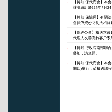
【轉知 保代商會】本
.
該訓練訂於115年7月
【轉知 保險局】有關
.
會員依資恐防制法相關
【保經公會】檢送本會
.
代理人友善高齡客戶系
【轉知 行政院南部聯
.
參加，請查照。
【轉知 保代商會】本會
.
期四)舉行，茲檢送課