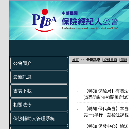
首頁
>>
最新訊息
|
資料首頁
|
瀏覽
公會簡介
最新訊息
書表下載
【轉知 保險局】有關
.
資恐防制法相關規定辦
相關法令
【轉知 保代商會】本會
.
期一)舉行，茲檢送課
保險輔助人管理系統
【轉知 保發中心】檢
.